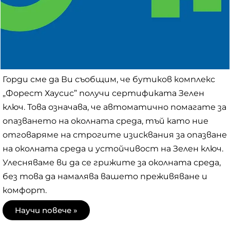
Горди сме да Ви съобщим, че бутиков комплекс
„Форест Хаусис” получи сертификата Зелен
ключ. Това означава, че автоматично помагате за
опазването на околната среда, тъй като ние
отговаряме на строгите изисквания за опазване
на околната среда и устойчивост на Зелен ключ.
Улесняваме ви да се грижите за околната среда,
без това да намалява вашето преживяване и
комфорт.
Научи повече »