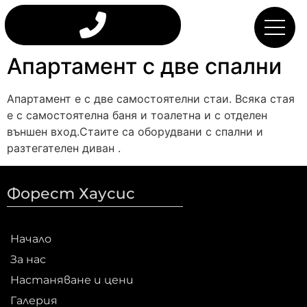
Апартамент с две спални
Апартамент е с две самостоятелни стаи. Всяка стая
е с самостоятелна баня и тоалетна и с отделен
външен вход.Стаите са оборудвани с спални и
разтегателен диван .
Форест Хаусис
Начало
За нас
Настаняване и цени
Галерия